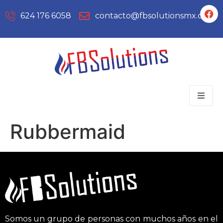
624 176 6058
contacto@fbsolutionsmx.com
Rubbermaid
Somos un grupo de personas con muchos años en el