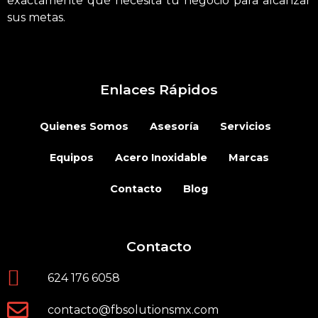
exactamente qué necesita tu negocio para alcanzar
sus metas.
Enlaces Rápidos
Quienes Somos
Asesoría
Servicios
Equipos
Acero Inoxidable
Marcas
Contacto
Blog
Contacto
624 176 6058
contacto@fbsolutionsmx.com