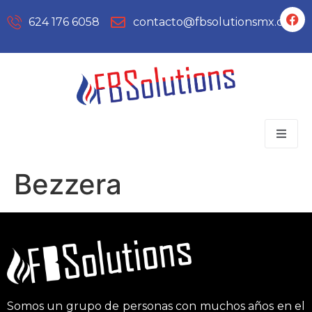
624 176 6058
contacto@fbsolutionsmx.com
Bezzera
Somos un grupo de personas con muchos años en el